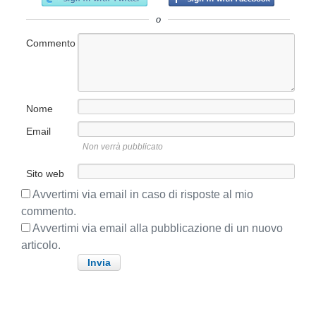
p
l
o
r
o
o
e
l
s
c
Commento
o
u
e
c
d
c
e
e
n
s
Nome
t
s
e
Email
i
:
Non verrà pubblicato
v
o
Sito web
:
Avvertimi via email in caso di risposte al mio
commento.
Avvertimi via email alla pubblicazione di un nuovo
articolo.