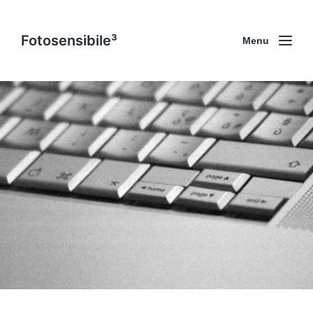
Fotosensibile³
Menu