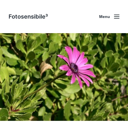
Fotosensibile³
Menu