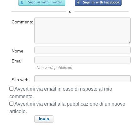
o
c
p
l
o
r
o
o
e
l
s
c
Commento
o
u
e
c
d
c
e
e
n
s
Nome
t
s
e
Email
i
:
Non verrà pubblicato
v
o
Sito web
:
Avvertimi via email in caso di risposte al mio
commento.
Avvertimi via email alla pubblicazione di un nuovo
articolo.