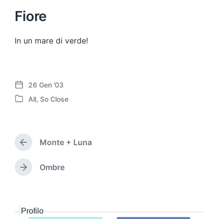
Fiore
In un mare di verde!
26 Gen ’03
D
All
,
So Close
a
P
t
u
a
b
d
b
e
Monte + Luna
l
A
l
i
r
l
c
t
Ombre
A
'
i
a
r
a
c
t
t
r
o
o
i
t
l
i
c
Profilo
i
o
n