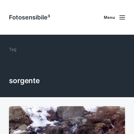
Fotosensibile³
Menu
Tag
sorgente