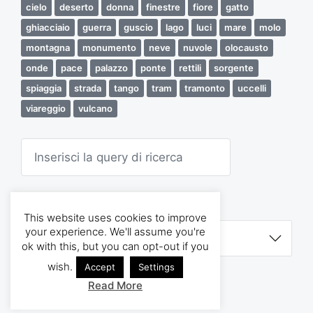
cielo
deserto
donna
finestre
fiore
gatto
r
t
ghiacciaio
guerra
guscio
lago
luci
mare
molo
i
montagna
monumento
neve
nuvole
olocausto
c
o
onde
pace
palazzo
ponte
rettili
sorgente
l
spiaggia
strada
tango
tram
tramonto
uccelli
o
viareggio
vulcano
C
e
r
c
a
ARCHIVI
This website uses cookies to improve
A
your experience. We'll assume you're
r
ok with this, but you can opt-out if you
c
h
wish.
Accept
Settings
i
Read More
v
Tema di
Anders Norén
i