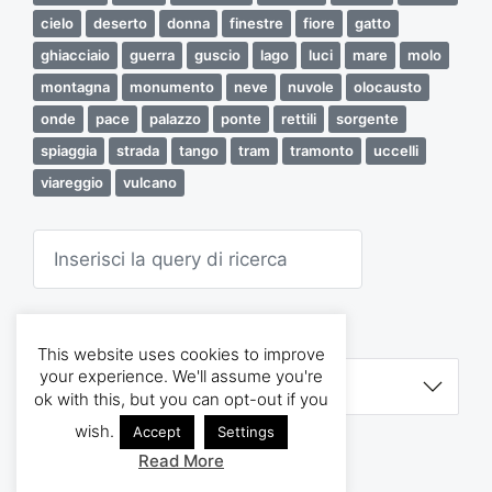
a
cielo
deserto
donna
finestre
fiore
gatto
r
t
ghiacciaio
guerra
guscio
lago
luci
mare
molo
i
montagna
monumento
neve
nuvole
olocausto
c
o
onde
pace
palazzo
ponte
rettili
sorgente
l
spiaggia
strada
tango
tram
tramonto
uccelli
o
viareggio
vulcano
C
e
r
c
a
ARCHIVI
This website uses cookies to improve
A
your experience. We'll assume you're
r
ok with this, but you can opt-out if you
c
h
wish.
Accept
Settings
i
v
Read More
Tema di
Anders Norén
i