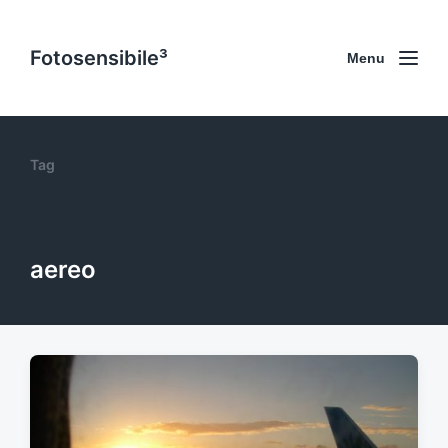
Fotosensibile³
Menu
Tag
aereo