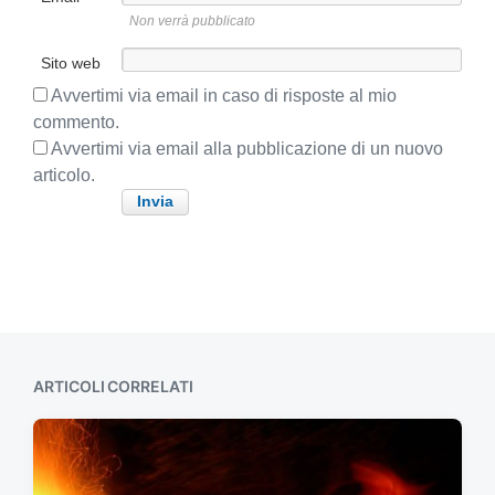
i
:
Non verrà pubblicato
v
o
Sito web
:
Avvertimi via email in caso di risposte al mio
commento.
Avvertimi via email alla pubblicazione di un nuovo
articolo.
ARTICOLI CORRELATI