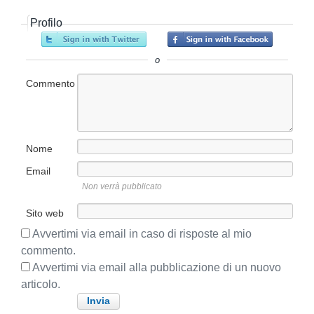
o
o
i
t
l
i
c
Profilo
i
o
n
o
c
p
l
o
r
o
o
e
l
s
c
Commento
o
u
e
c
d
c
e
e
n
s
Nome
t
s
e
Email
i
:
Non verrà pubblicato
v
o
Sito web
:
Avvertimi via email in caso di risposte al mio
commento.
Avvertimi via email alla pubblicazione di un nuovo
articolo.