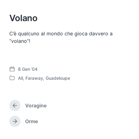
Volano
C’è qualcuno al mondo che gioca davvero a
“volano”!
8 Gen ’04
D
All
,
Faraway
,
Guadeloupe
a
P
t
u
a
b
d
b
e
Voragine
l
A
l
i
r
l
c
t
Orme
A
'
i
a
r
a
c
t
t
r