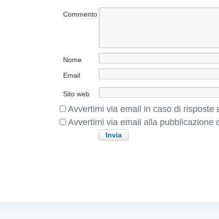
c
e
o
Commento
c
l
e
o
d
e
n
Nome
t
Email
e
:
Sito web
Avvertimi via email in caso di rispost
Avvertimi via email alla pubblicazione d