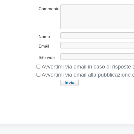
c
e
o
Commento
c
l
e
o
d
e
n
Nome
t
Email
e
:
Sito web
Avvertimi via email in caso di rispost
Avvertimi via email alla pubblicazione d