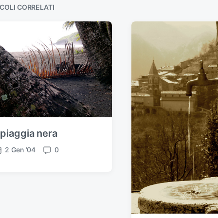
COLI CORRELATI
piaggia nera
2 Gen ’04
0
C
o
m
m
e
n
t