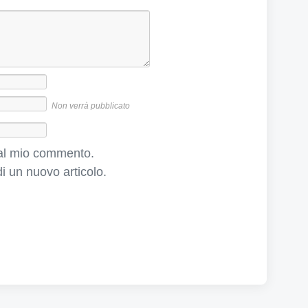
c
c
e
s
s
i
v
Non verrà pubblicato
o
:
e al mio commento.
i un nuovo articolo.