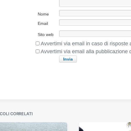
o
d
e
n
Nome
t
Email
e
:
Sito web
Avvertimi via email in caso di rispost
Avvertimi via email alla pubblicazione d
COLI CORRELATI