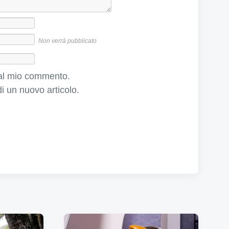
s
s
i
v
Non verrà pubblicato
o
:
e al mio commento.
i un nuovo articolo.