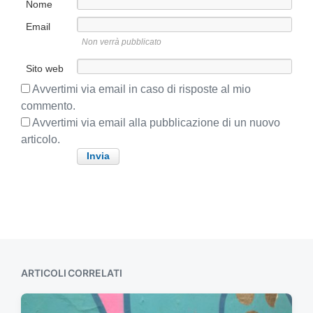
s
Nome
t
s
e
Email
i
:
Non verrà pubblicato
v
o
Sito web
:
Avvertimi via email in caso di risposte al mio
commento.
Avvertimi via email alla pubblicazione di un nuovo
articolo.
ARTICOLI CORRELATI