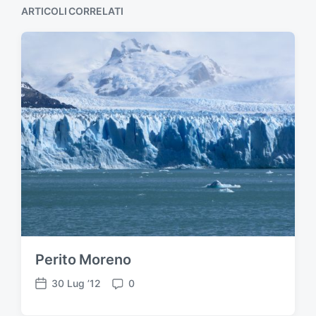
ARTICOLI CORRELATI
Perito Moreno
30 Lug ’12
0
D
C
a
o