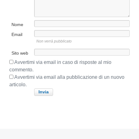
e
c
d
c
e
e
n
s
Nome
t
s
e
Email
i
:
Non verrà pubblicato
v
o
Sito web
:
Avvertimi via email in caso di risposte al mio
commento.
Avvertimi via email alla pubblicazione di un nuovo
articolo.