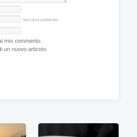
s
i
v
Non verrà pubblicato
o
:
e al mio commento.
i un nuovo articolo.