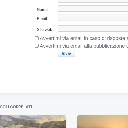
e
n
Nome
t
Email
e
:
Sito web
Avvertimi via email in caso di rispost
Avvertimi via email alla pubblicazione d
COLI CORRELATI