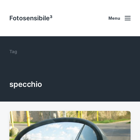
Fotosensibile³
Menu
Tag
specchio