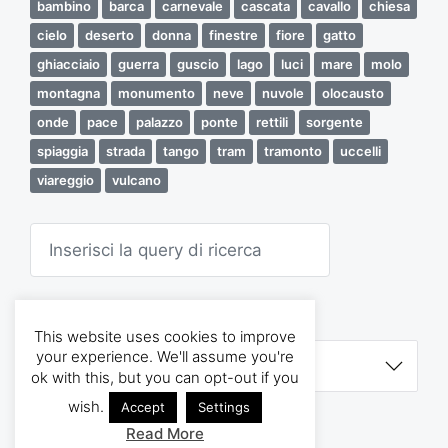
bambino
barca
carnevale
cascata
cavallo
chiesa
a
cielo
deserto
donna
finestre
fiore
gatto
r
t
ghiacciaio
guerra
guscio
lago
luci
mare
molo
i
montagna
monumento
neve
nuvole
olocausto
c
o
onde
pace
palazzo
ponte
rettili
sorgente
l
spiaggia
strada
tango
tram
tramonto
uccelli
o
viareggio
vulcano
C
e
r
c
a
ARCHIVI
This website uses cookies to improve
A
your experience. We'll assume you're
r
ok with this, but you can opt-out if you
c
h
wish.
Accept
Settings
i
Read More
v
Tema di
Anders Norén