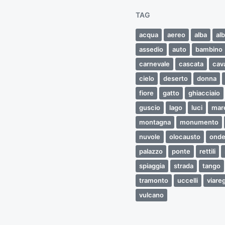
TAG
acqua
aereo
alba
alb
assedio
auto
bambino
carnevale
cascata
cava
cielo
deserto
donna
fiore
gatto
ghiacciaio
guscio
lago
luci
mar
montagna
monumento
nuvole
olocausto
ond
palazzo
ponte
rettili
spiaggia
strada
tango
tramonto
uccelli
viare
vulcano